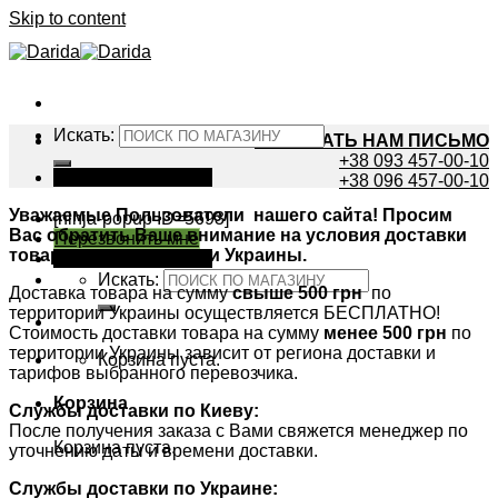
Skip to content
Искать:
НАПИСАТЬ НАМ ПИСЬМО
+38 093 457-00-10
Вход / Регистрация
+38 096 457-00-10
Уважаемые Пользователи нашего сайта! Просим
[ninja-popup ID=5693]
Вас обратить Ваше внимание на условия доставки
Перезвонить мне
товаров по территории Украины.
Вход / Регистрация
Искать:
Доставка товара на сумму
свыше 500 грн
по
территории Украины осуществляется БЕСПЛАТНО!
Стоимость доставки товара на сумму
менее 500 грн
по
территории Украины зависит от региона доставки и
Корзина пуста.
тарифов выбранного перевозчика.
Корзина
Службы доставки по Киеву:
После получения заказа с Вами свяжется менеджер по
Корзина пуста.
уточнению даты и времени доставки.
Службы доставки по Украине: