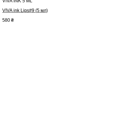
VIVA INK 5 ML
VIVA ink Lips#9 (5 мл)
580
₴